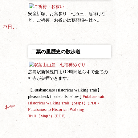
安産祈願、お宮参り、七五三、厄除けな
ど、ご祈祷・お祓いは鶴羽根神社へ。
、25日、
二葉の里歴史の散歩道
広島駅新幹線口より2時間足らずで全ての
社寺が参拝できます。
【Futabanosato Historical Walking Trail】
please check the details below↓
Futabanosato
Historical Walking Trail（Map1）(PDF)
日 お守
Futabanosato Historical Walking
Trail（Map2）(PDF)