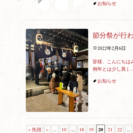
お知らせ
節分祭が行
2022年2月6日
皆様、こんにちは♪
例年とは少し異
[
お知らせ
20
« 先頭
«
...
10
...
18
19
21
22
...