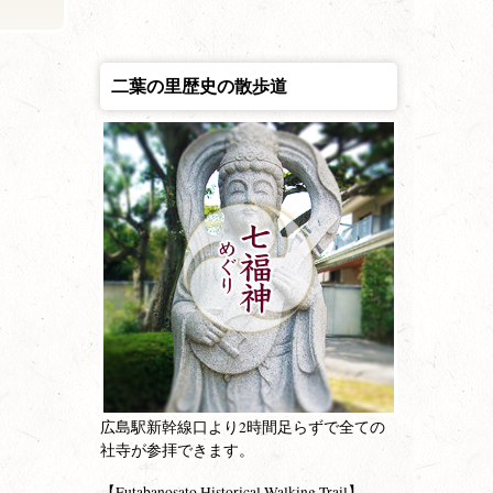
二葉の里歴史の散歩道
広島駅新幹線口より2時間足らずで全ての
社寺が参拝できます。
【Futabanosato Historical Walking Trail】