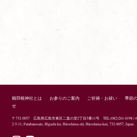
鶴羽根神社とは
お参りのご案内
ご祈祷・お祓い
季節
せ
〒732-0057 広島県広島市東区二葉の里2丁目5番11号 TEL:(082)261-0198 / (082)26
2-5-11, Futabanosato, Higashi-ku, Hiroshima-shi, Hiroshima-ken, 732-0057, Japan