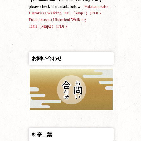
please check the details below↓
Futabanosato
Historical Walking Trail（Map1）(PDF)
Futabanosato Historical Walking
Trail（Map2）(PDF)
お問い合わせ
料亭二葉