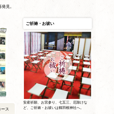
再発見。
ご祈祷・お祓い
安産祈願、お宮参り、七五三、厄除けな
ど、ご祈祷・お祓いは鶴羽根神社へ。
コース