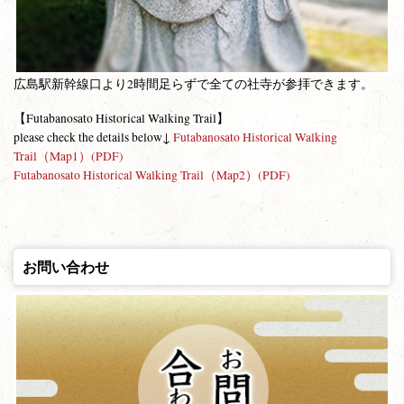
広島駅新幹線口より2時間足らずで全ての社寺が参拝できます。
【Futabanosato Historical Walking Trail】
please check the details below↓
Futabanosato Historical Walking
Trail（Map1）(PDF)
Futabanosato Historical Walking Trail（Map2）(PDF)
お問い合わせ