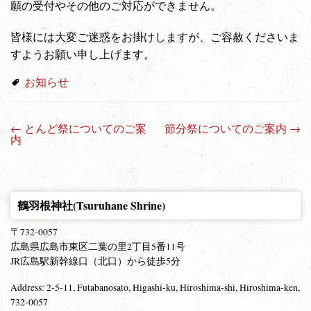
願の受付やその他のご対応ができません。
皆様には大変ご迷惑をお掛けしますが、ご容赦くださいま
すようお願い申し上げます。
お知らせ
←
とんど祭についてのご案
節分祭についてのご案内
→
投稿ナビゲーション
内
鶴羽根神社(Tsuruhane Shrine)
〒732-0057
広島県広島市東区二葉の里2丁目5番11号
JR広島駅新幹線口（北口）から徒歩5分
Address: 2-5-11, Futabanosato, Higashi-ku, Hiroshima-shi, Hiroshima-ken,
732-0057